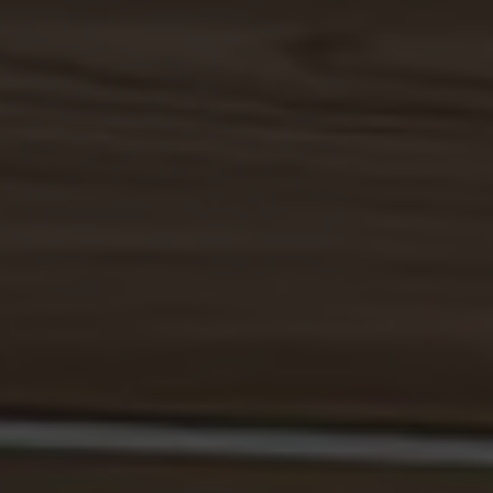
Ändra ditt samtycke
Du kan när som helst ändra eller återkalla ditt samtycke
genom att öppna cookieinställningarna igen via länken eller
ikonen längst ner på webbplatsen.
Har du några frågor?
Om du har några frågor om vår användning av cookies eller
behandling av personuppgifter, är du välkommen att kontakta
oss på
dpo@bmyguest.eu
.