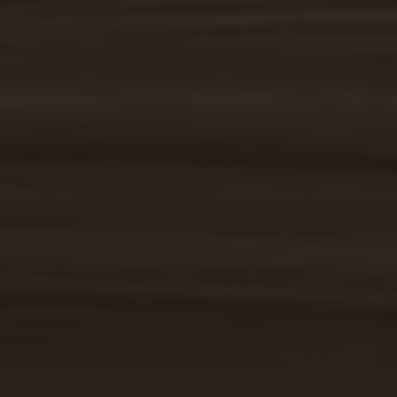
genom att klicka på cookie-ikonen eller länken längst ner på
webbplatsen.
Du kan också blockera eller radera cookies via dina
webbläsarinställningar. Observera dock att om du avvisar
nödvändiga cookies kan vissa funktioner på webbplatsen
kanske inte fungera korrekt.
Om du vill välja bort Google Analytics specifikt kan du göra det
här:
Välj bort Google Analytics
Hur du raderar cookies i din webbläsare
Cookies som du tidigare har accepterat kan raderas via dina
webbläsarinställningar. Proceduren beror på vilken
webbläsare och enhet du använder.
Google Chrome
Mozilla Firefox
Safari
Microsoft Edge