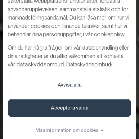
säkerställa webbplatsens funktionalitet, förbättra
användarupplevelsen, sammanställa statistik och för
marknadsföringsändamål. Du kan läsa mer om hur vi
använder cookies och liknande tekniker, samt hur vi
behandlar dina personuppgifter, i vår cookiepolicy.
Om du har några frågor om vår databehandling eller
Visitor
dina rättigheter är du alltid välkommen att kontakta
vår
dataskyddsombud
. Dataskyddsombud:
Management
Avvisa alla
Digital besökshantering fokus på
säkerhet, GDPR och automatisering
Acceptera valda
Visa information om cookies
+