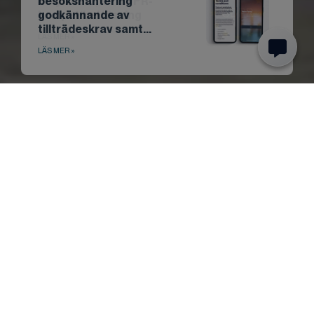
BmyGuest, en GDPR-
kompatibel lösning
LÄS MER »