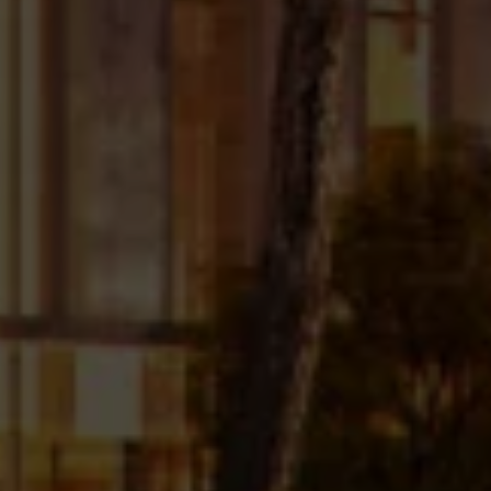
nödvändiga cookies kan vissa funktioner på webbplatsen
kanske inte fungera korrekt.
Om du vill välja bort Google Analytics specifikt kan du göra det
här:
Välj bort Google Analytics
Hur du raderar cookies i din webbläsare
Cookies som du tidigare har accepterat kan raderas via dina
webbläsarinställningar. Proceduren beror på vilken
webbläsare och enhet du använder.
Google Chrome
Mozilla Firefox
Safari
Microsoft Edge
Ändra ditt samtycke
Du kan när som helst ändra eller återkalla ditt samtycke