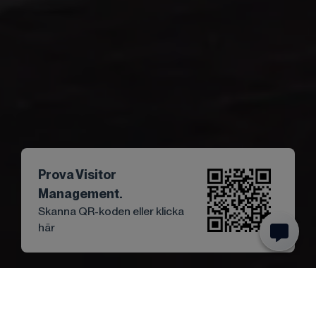
Prova Visitor
Management.
Skanna QR-koden eller klicka
här
Start
Visa alla segment
Besökshantering globala och ..