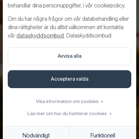
Besökshantering
behandlar dina personuppgifter, i vår cookiepolicy.
globala företag
Om du har några frågor om vår databehandling eller
dina rättigheter är du alltid välkommen att kontakta
och företag med
vår
dataskyddsombud
. Dataskyddsombud:
flera
Avvisa alla
verksamhetsställen
En lösning för alla entréer, platser
Acceptera valda
och länder.
Visa information om cookies
+
Läs mer om hur du hanterar cookies
+
Nödvändigt
Funktionell