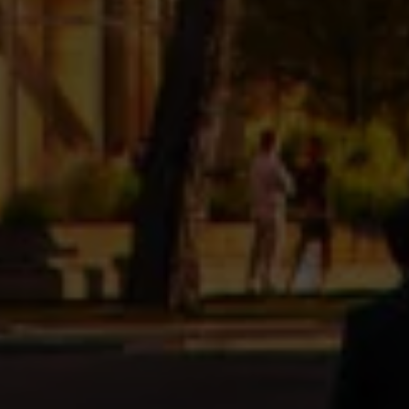
genom att öppna cookieinställningarna igen via länken eller
ikonen längst ner på webbplatsen.
Har du några frågor?
Om du har några frågor om vår användning av cookies eller
behandling av personuppgifter, är du välkommen att kontakta
oss på
dpo@bmyguest.eu
.