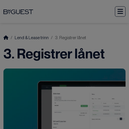
Fortsett til innholdet
M
Start
Lend & Lease trinn
3. Registrer lånet
3. Registrer lånet