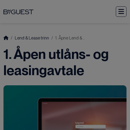
Fortsett til innholdet
M
Start
Lend & Lease trinn
1. Åpne Lend & ..
1. Åpen utlåns- og
leasingavtale