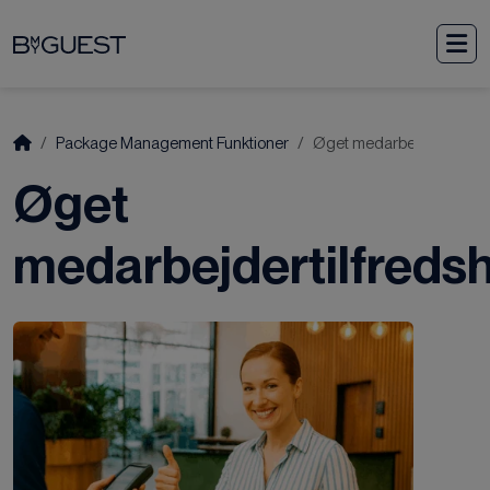
Weiter zum Inhalt
M
Start
Package Management Funktioner
Øget medarbejdertilfred
Øget
medarbejdertilfreds