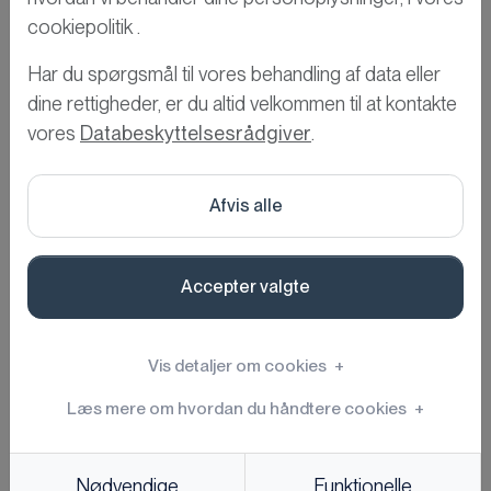
cookiepolitik .
Kontakt os for en kort og
Har du spørgsmål til vores behandling af data eller
uforpligtende samtale om
dine rettigheder, er du altid velkommen til at kontakte
jeres nuværende setup og
vores
Databeskyttelsesrådgiver
.
behov. Kan vores løsninger
indfri jeres behov, booker vi et
møde – hvis ikke har I blot fået
Afvis alle
sparring med på vejen.
Accepter valgte
Book os for et uforpligtet møde
Vis detaljer om cookies
+
Læs mere om hvordan du håndtere cookies
+
Nødvendige
Funktionelle