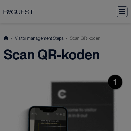
Weiter zum Inhalt
M
Start
Visitor management Steps
Scan QR-koden
Scan QR-koden